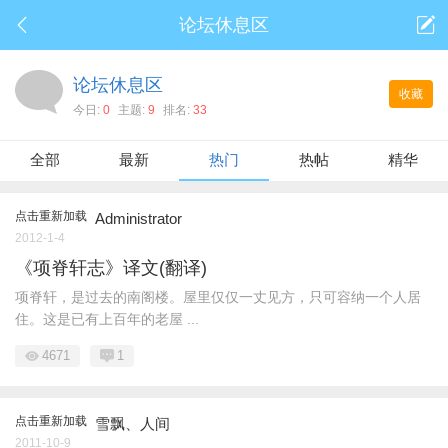
论坛休息区
论坛休息区
收藏
今日:
0
主题:
9
排名:
33
全部
最新
热门
热帖
精华
点击重新加载
Administrator
2012-1-4
《项脊轩志》译文(翻译)
项脊轩，是过去的南阁楼。屋里仅仅一丈见方，只可容纳一个人居
住。这是已有上百年的老屋 ...
4671
1
点击重新加载
雪飘、人间
2011-10-9