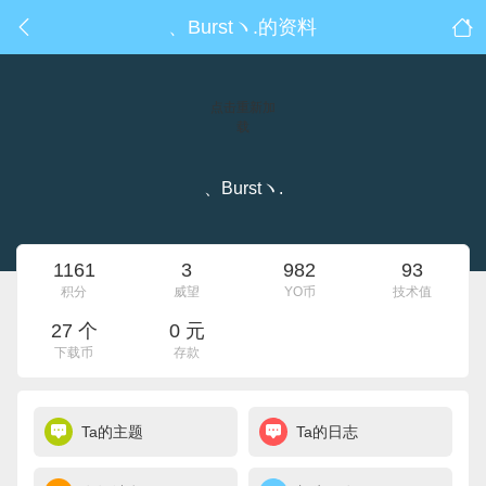
、Burstヽ.的资料
点击重新加
载
、Burstヽ.
1161
3
982
93
积分
威望
YO币
技术值
27 个
0 元
下载币
存款
Ta的主题
Ta的日志