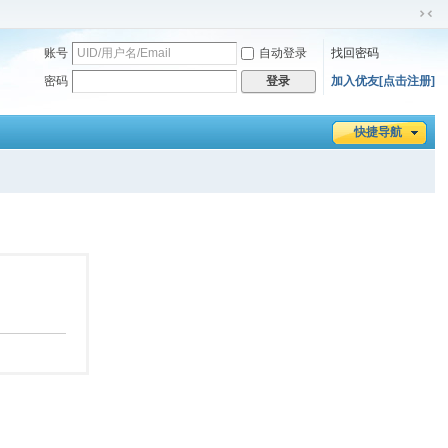
切
换
账号
自动登录
找回密码
到
密码
加入优友[点击注册]
登录
窄
版
快捷导航