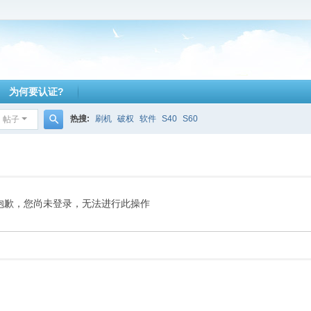
为何要认证?
热搜:
刷机
破权
软件
S40
S60
帖子
搜
索
抱歉，您尚未登录，无法进行此操作