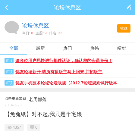
论坛休息区
论坛休息区
收藏
今日:
0
主题:
9
排名:
33
全部
最新
热门
热帖
精华
请各位用户尽快进行邮件认证，确认您的会员身份！
置顶
优友论坛新开,请所有原版主马上回来,并招版主.
置顶
优友手机技术论坛论坛版规（2012.7论坛规则试行版本
置顶
Beta3）
点击重新加载
老周部落
2014-2-23
【兔兔纸】对不起,我只是个宅娘
4357
0