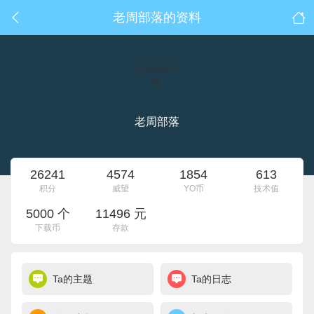
老周部落的资料
点击重新加
载
老周部落
26241
4574
1854
613
积分
威望
YO币
技术值
5000 个
11496 元
下载币
存款
Ta的主题
Ta的日志