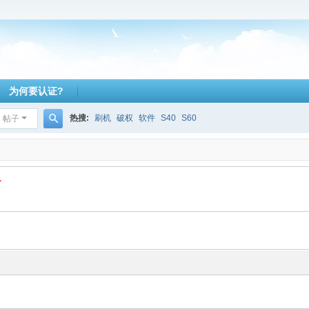
为何要认证?
热搜:
刷机
破权
软件
S40
S60
帖子
搜
索