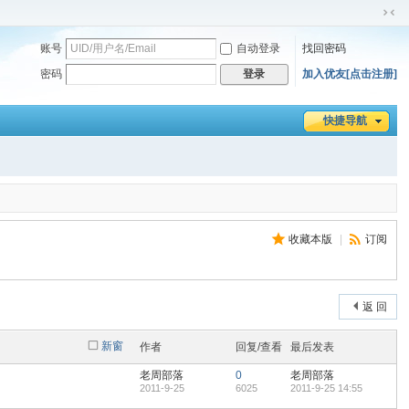
切
换
账号
自动登录
找回密码
到
密码
加入优友[点击注册]
登录
窄
版
快捷导航
收藏本版
|
订阅
返 回
新窗
作者
回复/查看
最后发表
老周部落
0
老周部落
2011-9-25
6025
2011-9-25 14:55