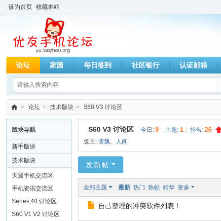
设为首页
收藏本站
论坛
家园
每日签到
社区银行
认证邮箱
论坛
技术版块
S60 V3 讨论区
优
S60 V3 讨论区
版块导航
今日:
0
|
主题:
1
|
排名:
26
友
版主:
雪飘、人间
新手版块
»
›
›
手
技术版块
发新帖
机
天翼手机交流区
技
全部主题
最新
热门
热帖
精华
更多
手机资讯交流区
术
Series 40 讨论区
自己整理的冲突软件列表！
论
S60 V1 V2 讨论区