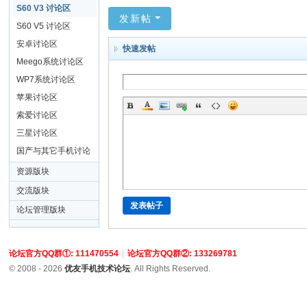
坛
S60 V3 讨论区
发新帖
S60 V5 讨论区
安卓讨论区
快速发帖
Meego系统讨论区
WP7系统讨论区
苹果讨论区
索爱讨论区
三星讨论区
国产与其它手机讨论
区
资源版块
交流版块
发表帖子
论坛管理版块
论坛官方QQ群①: 111470554
|
论坛官方QQ群②: 133269781
© 2008 - 2026
优友手机技术论坛
. All Rights Reserved.