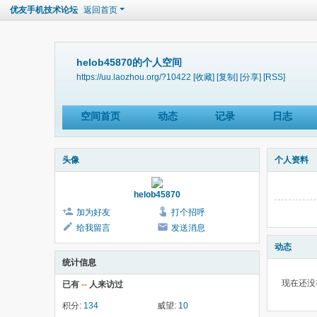
优友手机技术论坛
返回首页
helob45870的个人空间
https://uu.laozhou.org/?10422
[收藏]
[复制]
[分享]
[RSS]
空间首页
动态
记录
日志
头像
个人资料
helob45870
加为好友
打个招呼
给我留言
发送消息
动态
统计信息
现在还没
已有
--
人来访过
积分:
134
威望:
10