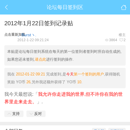
论坛每日签到区
2012年1月22日签到记录贴
点击重新加载
、Burstヽ.
楼主
2012-1-22 09:21:24
3864
2
本贴是论坛每日签到系统在每天的第一位签到者签到时所自动生成的,
如果您还未签到,
请点此
进行签到的操作.
我在
2012-01-22 09:21
完成签到,是
今天
第一个签到的用户
,获得随机
奖励
YO币
26
,另外我还额外获得了
YO币
10
.
我今天最想说:「
我允许你走进我的世界,但不许你在我的世
界里走来走去。
」.
支持
反对